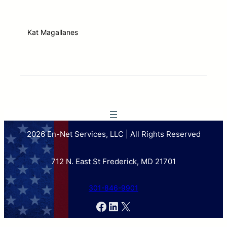
Kat Magallanes
2026 En-Net Services, LLC | All Rights Reserved
712 N. East St Frederick, MD 21701
301-846-9901
Facebook
LinkedIn
X